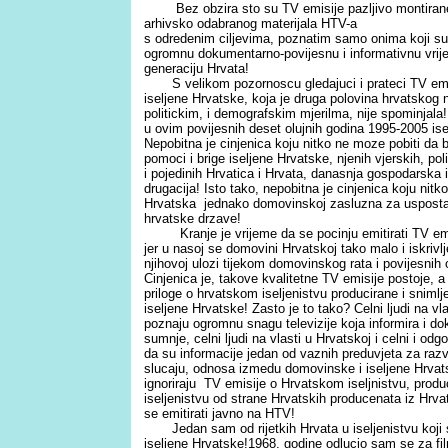
Bez obzira sto su TV emisije pazljivo montirane 
arhivsko odabranog materijala HTV-a
s odredenim ciljevima, poznatim samo onima koji su 
ogromnu dokumentarno-povijesnu i informativnu vrij
generaciju Hrvata!
S velikom pozornoscu gledajuci i prateci TV emis
iseljene Hrvatske, koja je druga polovina hrvatskog
politickim, i demografskim mjerilma, nije spominjala!
u ovim povijesnih deset olujnih godina 1995-2005 ise
Nepobitna je cinjenica koju nitko ne moze pobiti da
pomoci i brige iseljene Hrvatske, njenih vjerskih, poli
i pojedinih Hrvatica i Hrvata, danasnja gospodarska i 
drugacija! Isto tako, nepobitna je cinjenica koju nitk
Hrvatska jednako domovinskoj zasluzna za usposta
hrvatske drzave!
Kranje je vrijeme da se pocinju emitirati TV emis
jer u nasoj se domovini Hrvatskoj tako malo i iskrivl
njihovoj ulozi tijekom domovinskog rata i povijesnih
Cinjenica je, takove kvalitetne TV emisije postoje, 
priloge o hrvatskom iseljenistvu producirane i snimlj
iseljene Hrvatske! Zasto je to tako? Celni ljudi na v
poznaju ogromnu snagu televizije koja informira i do
sumnje, celni ljudi na vlasti u Hrvatskoj i celni i od
da su informacije jedan od vaznih preduvjeta za razv
slucaju, odnosa izmedu domovinske i iseljene Hrvat
ignoriraju TV emisije o Hrvatskom iseljnistvu, produ
iseljenistvu od strane Hrvatskih producenata iz Hrvat
se emitirati javno na HTV!
Jedan sam od rijetkih Hrvata u iseljenistvu koji
iseljene Hrvatske!1968. godine odlucio sam se za fil