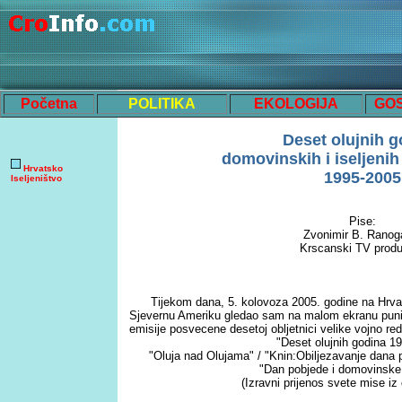
Početna
POLITIKA
EKOLOGIJA
GO
Deset olujnih g
domovinskih i iseljenih
Hrvatsko
1995-2005
Iseljeništvo
Pise:
Zvonimir B. Ranog
Krscanski TV prod
Tijekom dana, 5. kolovoza 2005. godine na Hrva
Sjevernu Ameriku gledao sam na malom ekranu punih
emisije posvecene desetoj obljetnici velike vojno re
"Deset olujnih godina 1
"Oluja nad Olujama" / "Knin:Obiljezavanje dana 
"Dan pobjede i domovinske
(Izravni prijenos svete mise iz