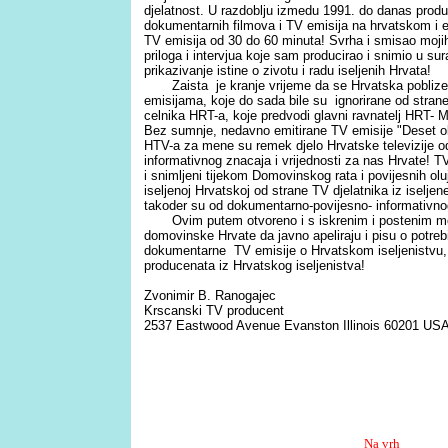
djelatnost. U razdoblju izmedu 1991. do danas produ
dokumentarnih filmova i TV emisija na hrvatskom i e
TV emisija od 30 do 60 minuta! Svrha i smisao moji
priloga i intervjua koje sam producirao i snimio u s
prikazivanje istine o zivotu i radu iseljenih Hrvata!
Zaista je kranje vrijeme da se Hrvatska pobliz
emisijama, koje do sada bile su ignorirane od strane c
celnika HRT-a, koje predvodi glavni ravnatelj HRT- M
Bez sumnje, nedavno emitirane TV emisije "Deset ol
HTV-a za mene su remek djelo Hrvatske televizije 
informativnog znacaja i vrijednosti za nas Hrvate! TV e
i snimljeni tijekom Domovinskog rata i povijesnih ol
iseljenoj Hrvatskoj od strane TV djelatnika iz iselj
takoder su od dokumentarno-povijesno- informativnog
Ovim putem otvoreno i s iskrenim i postenim moti
domovinske Hrvate da javno apeliraju i pisu o potreb
dokumentarne TV emisije o Hrvatskom iseljenistvu, 
producenata iz Hrvatskog iseljenistva!
Zvonimir B. Ranogajec
Krscanski TV producent
2537 Eastwood Avenue Evanston Illinois 60201 US
Na vrh