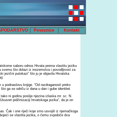
SPODARSTVO
Poveznice
Kontakt
rvatskome saboru odnos Hrvata prema vlastitu jeziku
ta svemu što dolazi iz inozemstva i povodljivost za
ki jezični putokazi” što ju je objavila Hrvatska
a).
 u podnaslovu knjige. “Od razdraganosti preko
to ga se odriču iz dana u dan i gube identitet.
tako ni godinu poslije njezina izlaska mr. sc. N.
Ususret pidžinizaciji hrvatskoga jezika”, da je on
s. Čak i one riječi koje smo usvojili iz njemačkoga
 bojeći se vlastita jezika, o čemu svjedoče dva