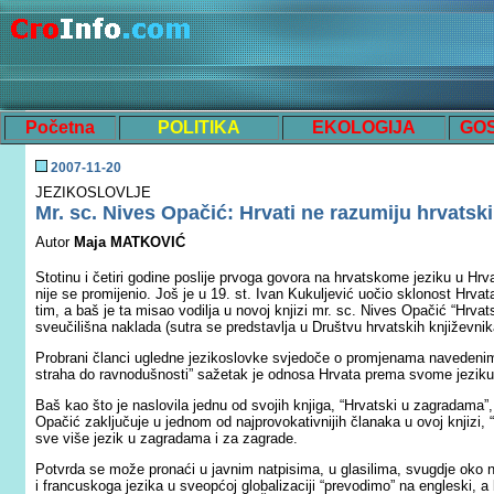
Početna
POLITIKA
EKOLOGIJA
GO
200
7
-
11
-
20
JEZIKOSLOVLJE
Mr. sc. Nives Opačić: Hrvati ne razumiju hrvatski
Autor
Maja MATKOVIĆ
Stotinu i četiri godine poslije prvoga govora na hrvatskome jeziku u H
nije se promijenio. Još je u 19. st. Ivan Kukuljević uočio sklonost Hrva
tim, a baš je ta misao vodilja u novoj knjizi mr. sc. Nives Opačić “Hrvats
sveučilišna naklada (sutra se predstavlja u Društvu hrvatskih književnik
Probrani članci ugledne jezikoslovke svjedoče o promjenama navedenim
straha do ravnodušnosti” sažetak je odnosa Hrvata prema svome jeziku š
Baš kao što je naslovila jednu od svojih knjiga, “Hrvatski u zagradama”, 
Opačić zaključuje u jednom od najprovokativnijih članaka u ovoj knjizi, “
sve više jezik u zagradama i za zagrade.
Potvrda se može pronaći u javnim natpisima, u glasilima, svugdje oko na
i francuskoga jezika u sveopćoj globalizaciji “prevodimo” na engleski, a