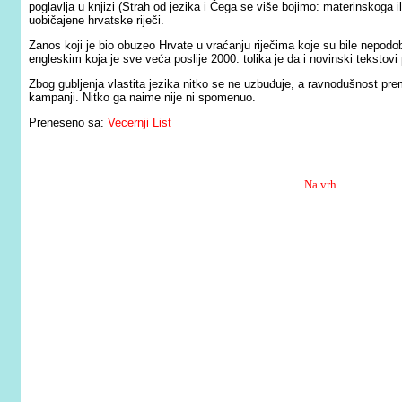
poglavlja u knjizi (Strah od jezika i Čega se više bojimo: materinskoga 
uobičajene hrvatske riječi.
Zanos koji je bio obuzeo Hrvate u vraćanju riječima koje su bile nepodob
engleskim koja je sve veća poslije 2000. tolika je da i novinski tekstovi 
Zbog gubljenja vlastita jezika nitko se ne uzbuđuje, a ravnodušnost prema
kampanji. Nitko ga naime nije ni spomenuo.
Preneseno sa:
Vecernji List
Na vrh