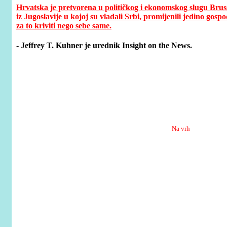
Hrvatska je pretvorena u političkog i ekonomskog slugu Bruss
iz Jugoslavije u kojoj su vladali Srbi, promijenili jedino gos
za to kriviti nego sebe same.
- Jeffrey T. Kuhner je urednik Insight on the News.
Na vrh