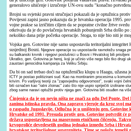
generalovo uhićenje i izručenje UN-ovu sudu "konačno potvrđena v
Brojni su svjetski pravni stručnjaci pokazali da je optužnica proti
Povijesni zapisi jasno pokazuju da je hrvatska operacija 1995. p
vojne prakse sa izričitim ciljem da se popratne civilne žrtve sv
otkrivaju da je do povlačenja hrvatskih pobunjenih Srba došlo po 
nekoliko dana prije početka operacije. Stoga, to nije bio niti je mo
Vojska gen. Gotovine nije samo uspostavila teritorijalni integritet 
susjednoj Bosni.
Njegove operacije su uspostavile ravnotežu snaga pr
su balkanski krvnik i njegovi poslušnici u Bosni i Hrvatskoj bili prisilj
Ukratko, gen. Gotovina je heroj, koji je učinio više nego bilo tko drugi u
zaustavi genocidna kampanja za Veliku Srbiju.
Da bi on sad trebao doći na optuženičku klupu u Haagu, užasna j
ICTY je postao politizirani sud. Kao na montiranim procesima u komunist
krivim. Po varljivoj teoriji za "zapovjednu odgovornost", svaki vojni čel
biti označen kao "ratni zloinac" zato što nije uspio spriječiti izolirane s
zbog same naravi optužbi protiv njega gen. Gotovina biti osuđen na više
Činjenica da je on nevin ništa ne znači za gđu Del Ponte. Del 
zanima istinska pravda. Ona zapravo vjeruje da kroz svoj ma
o raspadu Jugoslavije. Odlučna je u uništenju gen. Gotovine k
Hrvatske od 1991. Presuda protiv gen. Gotovine potvrdit ć
država uspostavljena na masovnom etničkom čišćenju. Takvom 
krvoproliće devedesetih godina jednako između Srba i Hrvata. J
hrvatskog teritorijalnog suvereniteta. Time se polažu temelji