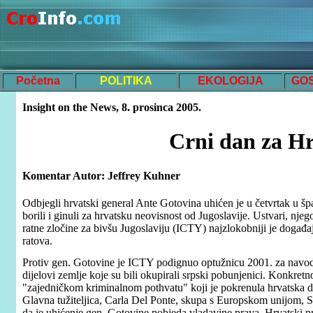
Početna
POLITIKA
EKOLOGIJA
GO
Insight on the News, 8. prosinca 2005.
Crni dan za H
Komentar Autor: Jeffrey Kuhner
Odbjegli hrvatski general Ante Gotovina uhićen je u četvrtak u špa
borili i ginuli za hrvatsku neovisnost od Jugoslavije. Ustvari, n
ratne zločine za bivšu Jugoslaviju (ICTY) najzlokobniji je događ
ratova.
Protiv gen. Gotovine je ICTY podignuo optužnicu 2001. za navod
dijelovi zemlje koje su bili okupirali srpski pobunjenici. Konkre
"zajedničkom kriminalnom pothvatu" koji je pokrenula hrvatska dr
Glavna tužiteljica, Carla Del Ponte, skupa s Europskom unijom, 
da je uhićenje gen. Gotovine pobjeda vladavine prava. Hrvatski pr