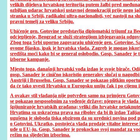
velikih dijelova hrvatskog teritorija putem žalbi pred među
ozbiljan udarac hrvatskoj ustavnoj demokraciji prije nego ja
stranka u Srbiji, radikalni ultra-nacionalisti, već nastoji na 
pravni temelj za veliku Srbiju.
Uhićenje gen. Gotovine predstavlja diplomatski trijumf za B
odcjepljenje, Beograd se služi strategijom izbjegavanja odgovo
Zbog toga Srbi uporno zagovaraju uhićenje gen. Gotovine. Sada
ovome fijasku, ipak je hrvatska vlada. Zagreb je mogao iskori
središta moći kako bi se general oslobodio. Gosp. Sanader je t
izborne kampanje.
Mjesto toga, današnji hrvatski vođa izdao je svoje birače. Od
gosp. Sanader je cinično iskoristio generalov slučaj u nagodbi
Austriji i Brusselsu. Gosp. Sanader se pokazao plitkim oportuni
da će tako uvesti Hrvatsku u Europsku uniju čak i po cijenu i
A ovakav stil vladanja nije potvrđen samo na primjeru Gotovi
se pokazao nesposobnim za vođenje države: njegova je vlada 
špijuniranje hrvatskih građana; veliki dio hrvatske netaknut
Hrvatima su uskraćena prava na ribolov da bi ih izdao Talija
ugušena je sloboda tiska obzirom da su urednici novina pod p
o Gotovini. Ukratko, postojeća vlada prodaje vitalne interese 
uđe u EU-ju. Gosp. Sanader je prokockao svoj mandat za vođe
režim na sljedećim izborima.