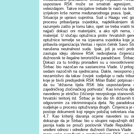
uspostave RSK može se smatrati agresijom, a
veleizdajom. Takve inicijative trebale bi naići na t
izrijekom krše norme međunarodnoga prava. Ipak, u
Situacija je upravo suprotna. Sud u Haagu već go
procesu pribavljanja svjedoka, najdelikatnijem
razumjelo zašto je tomu tako, opet se treba vratiti t
najjači dokazi oni materijalni, a ako njih nema,
materijal. U slučaju optužnica protiv hrvatskih ge
optužnice temelje se na izjavama svjedoka koje je,
pribavila organizacija Veritas i njezin čelnik Savo Š
narušena neutralnost suda. Ipak, još je veći p
zastupa ideju obnove RSK nedvojbena činjenica
dužnosnik te ilegalne terorističke paradržave. Štrbac
Dokazi za tu tvrdnju pronađeni su u novootkriven
Štrbac bio nazočan na sastancima Vlade. U prilog
sedam nazočnih na sjednicama. Dakle, neosporno je 
nezamislivo da takav čovjek sudjeluje u radu tribuna
koje je bivši predsjednik RSK Milan Babić potpisao 
da su “državna tijela RSK bila uspostavljen
zajedničkog zločinačkog pothvata”. Kao krivična djel
navedeno je etničko čišćenje nesrpskoga stanovništ
hrvatski teritorij itd. Štrbac je bio dio tih državni
odgovornim za inkriminirajuća djela. No paradoks
sudjeluje u procesu optuživanja drugih. Činjenica je
postoje dokumenti koji njegov položaj sekretara vlad
4,7. Kao kriteriji davanja ocjene navedeni su o
dokazuje da je Štrbac bio u skupini najvažnijih dr
jasnija kada se prouči poslovnik Vlade Republike
uređeni odnosi i određene dužnosti članova Vlade.