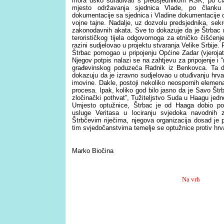
mora usko surađivati s predsjednikom RSK, po čla
mjesto održavanja sjednica Vlade, po člank
dokumentacije sa sjednica i Vladine dokumentacije op
vojne tajne. Nadalje, uz dozvolu predsjednika, sekr
zakonodavnih akata. Sve to dokazuje da je Štrbac 
terorističkog tijela odgovornoga za etničko čišćenje
razini sudjelovao u projektu stvaranja Velike Srbije.
Štrbac pomogao u pripojenju Općine Zadar (vjeroj
Njegov potpis nalazi se na zahtjevu za pripojenje i “
građevinskog poduzeća Radnik iz Benkovca. Ta dva
dokazuju da je izravno sudjelovao u otuđivanju hrvat
imovine. Dakle, postoji nekoliko neospornih elemen
procesa. Ipak, koliko god bilo jasno da je Savo Št
zločinački pothvat”, Tužiteljstvo Suda u Haagu jedno
Umjesto optužnice, Štrbac je od Haaga dobio pozi
usluge Veritasa u lociranju svjedoka navodnih
Štrbčevim riječima, njegova organizacija dosad je
tim svjedočanstvima temelje se optužnice protiv hrva
Marko Biočina
Na vrh