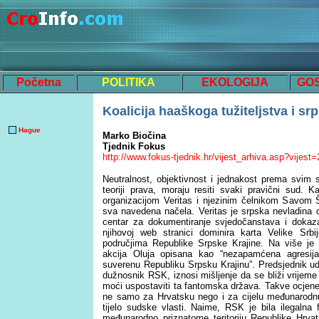
Početna
POLITIKA
EKOLOGIJA
GO
Koalicija haaškoga tužiteljstva i s
Hague
Marko Biočina
Tjednik Fokus
http://www.fokus-tjednik.hr/vijest_arhiva.asp?vijes
Neutralnost, objektivnost i jednakost prema svim s
teoriji prava, moraju resiti svaki pravični sud.
organizacijom Veritas i njezinim čelnikom Savom Š
sva navedena načela. Veritas je srpska nevladina o
centar za dokumentiranje svjedočanstava i dokaz
njihovoj web stranici dominira karta Velike Srbij
područjima Republike Srpske Krajine. Na više je 
akcija Oluja opisana kao “nezapamćena agresij
suverenu Republiku Srpsku Krajinu”. Predsjednik ud
dužnosnik RSK, iznosi mišljenje da se bliži vrije
moći uspostaviti ta fantomska država. Takve ocjene t
ne samo za Hrvatsku nego i za cijelu međunarodnu
tijelo sudske vlasti. Naime, RSK je bila ilegalna
međunarodno priznatome teritoriju Republike Hrvat