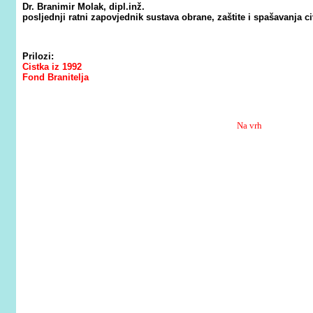
Dr. Branimir Molak, dipl.inž.
posljednji ratni zapovjednik sustava obrane, zaštite i spašavanja c
Prilozi:
C
istka iz 1992
Fond Branitelja
Na vrh