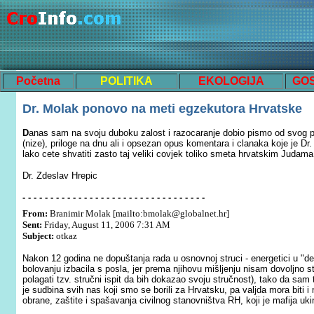
Početna
POLITIKA
EKOLOGIJA
GO
Dr. Molak ponovo na meti egzekutora Hrvatske
D
anas sam na svoju duboku zalost i razocaranje dobio pismo od svog pri
(nize), priloge na dnu ali i opsezan opus komentara i clanaka koje je Dr
lako cete shvatiti zasto taj veliki covjek toliko smeta hrvatskim Judama
Dr. Zdeslav Hrepic
- - - - - - - - - - - - - - - - - - - - - - - - - - - - - - - - -
From:
Branimir Molak [mailto:bmolak@globalnet.hr]
Sent:
Friday, August 11, 2006 7:31 AM
Subject:
otkaz
Nakon 12 godina ne dopuštanja rada u osnovnoj struci - energetici u "
bolovanju izbacila s posla, jer prema njihovu mišljenju nisam dovoljno 
polagati tzv. stručni ispit da bih dokazao svoju stručnost), tako da sam
je sudbina svih nas koji smo se borili za Hrvatsku, pa valjda mora biti
obrane, zaštite i spašavanja civilnog stanovništva RH, koji je mafija u