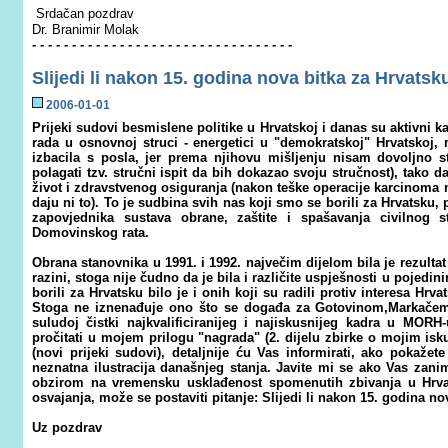
Srdačan pozdrav
Dr. Branimir Molak
- - - - - - - - - - - - - - - - - - - - - - - - - - - - - - - - -
Slijedi li nakon 15. godina nova bitka za Hrvatsk
200
6
-0
1
-
01
Prijeki sudovi besmislene politike u Hrvatskoj i danas su aktivni 
rada u osnovnoj struci - energetici u "demokratskoj" Hrvatskoj
izbacila s posla, jer prema njihovu mišljenju nisam dovoljno
polagati tzv. stručni ispit da bih dokazao svoju stručnost), tako 
život i zdravstvenog osiguranja (nakon teške operacije karcinoma 
daju ni to). To je sudbina svih nas koji smo se borili za Hrvatsku,
zapovjednika sustava obrane, zaštite i spašavanja civilnog s
Domovinskog rata.
Obrana stanovnika u 1991. i 1992. največim dijelom bila je rezulta
razini, stoga nije čudno da je bila i različite uspješnosti u pojedi
borili za Hrvatsku bilo je i onih koji su radili protiv interesa Hrv
Stoga ne iznenađuje ono što se događa za Gotovinom,Markačem,
suludoj čistki najkvalificiranijeg i najiskusnijeg kadra u MORH-
pročitati u mojem prilogu "nagrada" (2. dijelu zbirke o mojim is
(novi prijeki sudovi), detaljnije ću Vas informirati, ako pokažet
neznatna ilustracija današnjeg stanja. Javite mi se ako Vas zani
obzirom na vremensku usklađenost spomenutih zbivanja u Hrvat
osvajanja, može se postaviti pitanje: Slijedi li nakon 15. godina n
Uz pozdrav