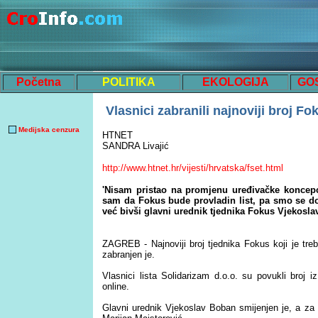
Početna
POLITIKA
EKOLOGIJA
GO
Vlasnici zabranili najnoviji broj Fo
Medijska cenzura
HTNET
SANDRA Livajić
http://www.htnet.hr/vijesti/hrvatska/fset.html
'Nisam pristao na promjenu uređivačke koncepci
sam da Fokus bude provladin list, pa smo se do
već bivši glavni urednik tjednika Fokus Vjekosl
ZAGREB - Najnoviji broj tjednika Fokus koji je treb
zabranjen je.
Vlasnici lista Solidarizam d.o.o. su povukli broj iz
online.
Glavni urednik Vjekoslav Boban smijenjen je, a za