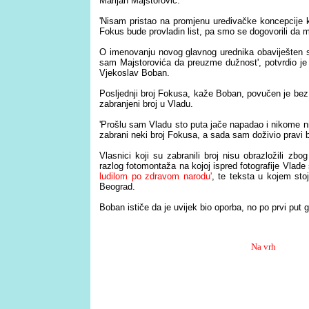
Marijan Majstorović.
'Nisam pristao na promjenu uređivačke koncepcije k
Fokus bude provladin list, pa smo se dogovorili da 
O imenovanju novog glavnog urednika obaviješten s
sam Majstorovića da preuzme dužnost', potvrdio je
Vjekoslav Boban.
Posljednji broj Fokusa, kaže Boban, povučen je bez 
zabranjeni broj u Vladu.
'Prošlu sam Vladu sto puta jače napadao i nikome ni
zabrani neki broj Fokusa, a sada sam doživio pravi bo
Vlasnici koji su zabranili broj nisu obrazložili zb
razlog fotomontaža na kojoj ispred fotografije Vlade
ludilom po zdravom narodu'
, te teksta u kojem sto
Beograd.
Boban ističe da je uvijek bio oporba, no po prvi put 
Na vrh