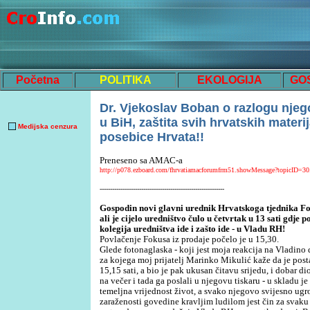
Početna
POLITIKA
EKOLOGIJA
GO
Dr. Vjeko
slav Boban o razlogu njeg
u BiH, zaštita svih hrvatskih materi
Medijska cenzura
posebice Hrvata!!
Preneseno sa AMAC-a
http://p078.ezboard.com/fhrvatiamacforumfrm51.showMessage?topicID=30.
------------------------------------------------------------
Gospodin novi glavni urednik Hrvatskoga tjednika Fo
ali je cijelo uredništvo čulo u četvrtak u 13 sati gdje 
kolegija uredništva ide i zašto ide - u Vladu RH!
Povlačenje Fokusa iz prodaje počelo je u 15,30.
Glede fotonaglaska - koji jest moja reakcija na Vladino
za kojega moj prijatelj Marinko Mikulić kaže da je pos
15,15 sati, a bio je pak ukusan čitavu srijedu, i dobar di
na večer i tada ga poslali u njegovu tiskaru - u skladu j
temeljna vrijednost život, a svako njegovo svijesno ugr
zaraženosti govedine kravljim ludilom jest čin za svaku