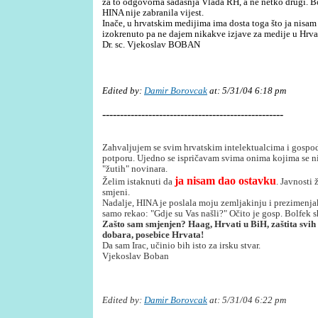
za to odgovorna sadašnja Vlada RH, a ne netko drugi. Bolj
HINA nije zabranila vijest.
Inače, u hrvatskim medijima ima dosta toga što ja nisam 
izokrenuto pa ne dajem nikakve izjave za medije u Hrva
Dr. sc. Vjekoslav BOBAN
Edited by:
Damir Borovcak
at: 5/31/04 6:18 pm
---------------------------------------------------
Zahvaljujem se svim hrvatskim intelektualcima i gospoda
potporu.
Ujedno se ispričavam svima onima kojima se n
"žutih" novinara.
ja nisam dao ostavku
Želim istaknuti da
. Javnosti 
smjeni.
Nadalje, HINA je poslala moju zemljakinju i prezimenja
samo rekao: "Gdje su Vas našli?" Očito je gosp. Bolfek 
Zašto sam smjenjen? Haag, Hrvati u BiH, zaštita svih
dobara, posebice Hrvata!
Da sam Irac, učinio bih isto za irsku stvar.
Vjekoslav Boban
Edited by:
Damir Borovcak
at: 5/31/04 6:22 pm