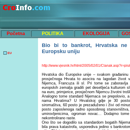
Početna
POLITIKA
EKOLOGIJA
GO
Bio bi to bankrot, Hrvatska ne
Europsku uniju
EU
http://www.vjesnik.hr/html/2005/02/01/Clanak.asp?r=pi
Hrvatska dio Europske unije – svakom građaninu o
prosječnoga Hrvata to asocira na lagodan život 
Nijemca, Francuza ili sl. Pri tome se zaboravlja
europskih zemalja gradili pet desetljeća kulturom 
na euro, primjerice, prosječnom Nijemcu životni trošk
Analogno tome standard Nijemaca se prepolovio, a 
nama Hrvatima? U Hrvatskoj gdje je 30 posto g
siromaštva, 60 posto je prezaduženo i živi od min
posto zaposlenoga radno sposobnog stanovništva, 
umirovljenicima, ogroman novac... Dodajmo tome i
nekontrolirano raste.
Ono što se dogodilo sa standardom bogatih Nijema
bila prava katastrofa, usporediva jedino s bankrot