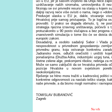
ući u EU, jer je sasvim izvjesno da Unija neće zapos
uzdržavanje naših siromaha, umirovljenika ili ne
fiksiraju se svi privredni resursi na stanju u kojem 
daljnji razvoj neće više ovisiti o nama, nego o »dobro
Preduvjet ulaska u EU je, dakle, stvaranje viso
Hrvatskoj prije samog pristupanja. To je logična o
provoditi. U praksi se događa obrnuto, tj. ne post
strategija njezina izravnog uništavanja, počevši s t
protuzakonito u 90 posto slučajeva a bez progona 
znanstvenih simulacija o tome što će se doista do
europski zakoni.
Dosadašnji, a osobito sadašnji Sabor i Vlada 
nesposobnost u privrednom gospodarenju zemljo
privrednu granu, koja ostvaruje konkretnu zara
Jadransko more, odlučili onečistiti i uništiti ko
ponašanjima (Družba Adria, industrijski uzgoj tuna, 
štetne zelene alge, prekomjerni ribolov, nebriga za m
Može se samo zaključiti da se hrvatska privreda oči
pozicije Hrvatske u novom svjetskom poretku
neokolonijalizma.
Rješenje se hitno mora tražiti u kadrovskoj politici v
konkretne odgovornosti za nastalo teško stanje, k
naše privrede, a da bismo mogli normalno i ravnopravn
TOMISLAV BUBANOVIĆ
Zagreb
Na vrh