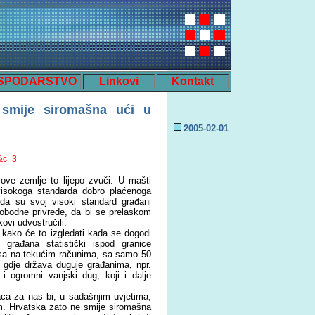
SPODARSTVO
Linkovi
Kontakt
 smije siromašna ući u
200
5
-
02
-
01
s&c=3
ve zemlje to lijepo zvuči. U mašti
visokoga standarda dobro plaćenoga
 da su svoj visoki standard građani
slobodne privrede, da bi se prelaskom
ovi udvostručili.
kako će to izgledati kada se dogodi
rađana statistički ispod granice
usa na tekućim računima, sa samo 50
gdje država duguje građanima, npr.
 ogromni vanjski dug, koji i dalje
ca za nas bi, u sadašnjim uvjetima,
om. Hrvatska zato ne smije siromašna