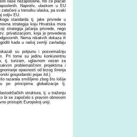
liti naše nezaposlene, niti će plaćati
zaposlenih. Naprotiv, ulaskom u EU
su zatečeni u trenutku ulaska, pa svaki
j volji« EU.
koga standarda tj. jake privrede u
snovna strategija koju Hrvatska mora
oji strategija jačanja privrede, nego
zv. privatizacijom, koja je provedena
odgovornih. Nema nikakvih dokaza ili
goditi kada u našoj zemlji zavladaju
pokazali su potpunu i posvemašnju
m. Pri tome su jedinu konkurentnu
du, tj. turizam, uglavnom vezan za
jekakvim problematičnim projektima i
ignoriranje opasnosti od brzog širenja
orski gospodarski pojas itd.).
to razarala smišljeno zbog što lošije
 po principima globalizacije tj.
lastodržačkih struktura, tj. u traženju
ako bi se započelo s pravom obnovom
o pristupiti Europskoj uniji.