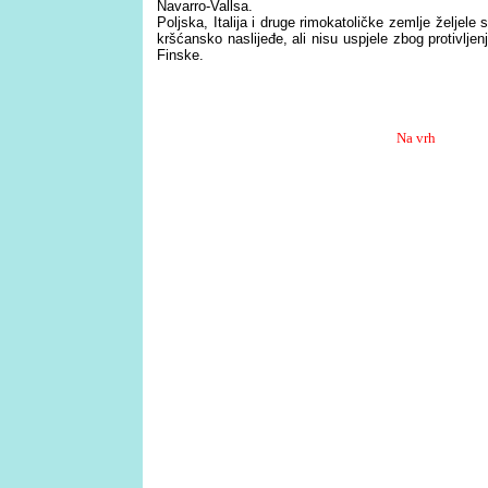
Navarro-Vallsa.
Poljska, Italija i druge rimokatoličke zemlje želje
kršćansko naslijeđe, ali nisu uspjele zbog protivlje
Finske.
Na vrh