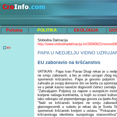
Početna
POLITIKA
EKOLOGIJA
GO
Slobodna Dalmacija
http://www.slobodnadalmacija.hr/20040621/novosti0
EU
PAPA U NEDJELJU VIDNO UZRUJA
EU zaboravio na kršćanstvo
VATIKAN - Papa Ivan Pavao Drugi rekao je u nedjel
ne smiju zaboraviti, a bio je vidno uzrujan zbog t
spomenuti kršćanstvo. Papa je govorio poljskim
zahvalio je svojoj domovini što se borila za spomin
se u petak kasno navečer dogovorili čelnici zemalja
"Zahvaljujem Poljskoj za napore u europskim insti
korijene našega kontinenta, iz kojih su izrasli kultu
tako odstupio od pripremljenoga govora za tjedni An
"Naši se kršćanski korijeni ne smiju zaboravit
glasnogovornik u subotu je rekao da je Sveta Sto
spomenuti kršćanski korijeni u ustavu. "Pokazano 
kršćanskoga identiteta europskoga stanovništv