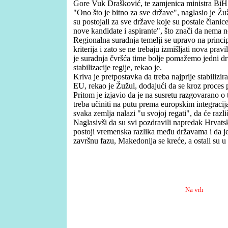
Gore Vuk Drašković, te zamjenica ministra BiH 
"Ono što je bitno za sve države", naglasio je Žuž
su postojali za sve države koje su postale članice
nove kandidate i aspirante", što znači da nema no
Regionalna suradnja temelji se upravo na princ
kriterija i zato se ne trebaju izmišljati nova pravil
je suradnja čvršća time bolje pomažemo jedni dr
stabilizacije regije, rekao je.
Kriva je pretpostavka da treba najprije stabilizir
EU, rekao je Žužul, dodajući da se kroz proces pr
Pritom je izjavio da je na susretu razgovarano o
treba učiniti na putu prema europskim integracijam
svaka zemlja nalazi "u svojoj regati", da će razl
Naglasivši da su svi pozdravili napredak Hrvatsk
postoji vremenska razlika među državama i da je
završnu fazu, Makedonija se kreće, a ostali su u
Na vrh