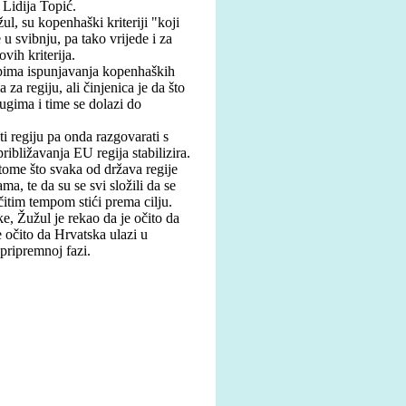
Lidija Topić.
ul, su kopenhaški kriteriji "koji
 u svibnju, pa tako vrijede i za
vih kriterija.
ipima ispunjavanja kopenhaških
a za regiju, ali činjenica je da što
ugima i time se dolazi do
ati regiju pa onda razgovarati s
ibližavanja EU regija stabilizira.
 tome što svaka od država regije
a, te da su se svi složili da se
ičitim tempom stići prema cilju.
e, Žužul je rekao da je očito da
 očito da Hrvatska ulazi u
 pripremnoj fazi.