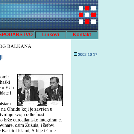
SPODARSTVO
Linkovi
Kontakt
NOG BALKANA
200
3
-
10
-
17
ji
iomir
nhaški
ne u EU u
idate i
istara
na Ohridu koji je završen u
tvrđuju svoju odlučnost
o brže euroatlantsko integriranje.
ovinare, osim Žužula, i šefovi
Kastriot Islami, Srbije i Crne