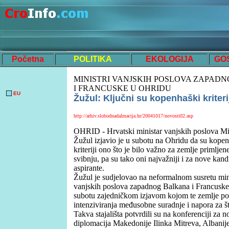
Početna
POLITIKA
EKOLOGIJA
GO
MINISTRI VANJSKIH POSLOVA ZAPAD
I FRANCUSKE U OHRIDU
EU
Žužul: Ključni su kopenhaški kriteri
http://arhiv.slobodnadalmacija.hr/20041017/novosti02.asp
OHRID - Hrvatski ministar vanjskih poslova M
Žužul izjavio je u subotu na Ohridu da su kope
kriteriji ono što je bilo važno za zemlje primlje
svibnju, pa su tako oni najvažniji i za nove kand
aspirante.
Žužul je sudjelovao na neformalnom susretu min
vanjskih poslova zapadnog Balkana i Francuske 
subotu zajedničkom izjavom kojom te zemlje po
intenziviranja međusobne suradnje i napora za št
Takva stajališta potvrdili su na konferenciji za n
diplomacija Makedonije Ilinka Mitreva, Albanije 