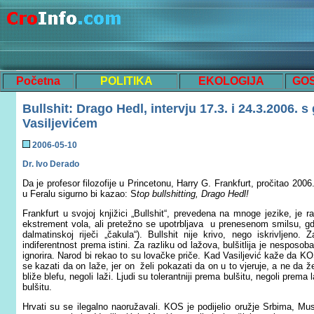
Početna
POLITIKA
EKOLOGIJA
GO
Bullshit:
Drago Hedl, intervju 17.3. i 24.3.2006.
Vasiljevićem
200
6
-
05
-
10
Dr. Ivo Derado
Da je profesor filozofije u Princetonu, Harry G. Frankfurt, pročitao 20
u Feralu sigurno bi kazao: S
top bullshitting, Drago Hedl!
Frankfurt u svojoj knjižici „Bullshit“, prevedena na mnoge jezike, je r
ekstrement vola, ali pretežno se upotrbljava u prenesenom smilsu, gd
dalmatinskoj riječi „čakula“). Bullshit nije krivo, nego iskrivljeno. Z
indiferentnost prema istini. Za razliku od lažova, bulšitlija je nesposoba
ignorira. Narod bi rekao to su lovačke priče. Kad Vasiljević kaže da KO
se kazati da on laže, jer on želi pokazati da on u to vjeruje, a ne da žel
bliže blefu, negoli laži. Ljudi su tolerantniji prema bulšitu, negoli prema
bulšitu.
Hrvati su se ilegalno naoružavali. KOS je podijelio oružje Srbima, M