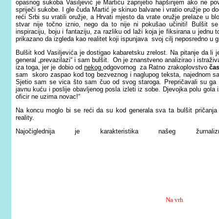
opasnog sukoba Vasiljević je Martiću zaprijetio hapšinjem ako ne pov
spriječi sukobe. I gle čuda Martić je skinuo balvane i vratio oružje po d
reći Srbi su vratili oružje, a Hrvati mjesto da vrate oružje prelaze u 
stvar nije točno iznio, nego da to nije ni pokušao učiniti! Bulšit s
inspiraciju, boju i fantaziju, za razliku od laži koja je fiksirana u jedn
prikazano da izgleda kao realitet koji ispunjava svoj cilj neposredno u glav
Bulšit kod Vasiljevića je dostigao kabaretsku zrelost. Na pitanje da li
general „prevazilazi“ i sam bulšit. On je znanstveno analizirao i istraž
iza toga, jer je dobio od
nekog
odgovornog za Ratno zrakoplovstvo
čas
sam skoro zaspao kod tog bezveznog i naglupog teksta, najednom sam
Sjetio sam se vica što sam čuo od svog staroga. Prepričavali su ga u
javnu kuću i poslije obavljenog posla izleti iz sobe. Djevojka polu gola i
oficir ne uzima novac!“
Na koncu moglo bi se reći da su kod generala sva ta bulšit pričanja bi
reality.
Najočiglednija je karakteristika našeg žurn
Na vrh