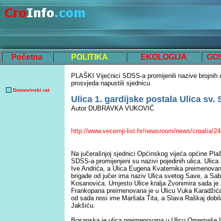
Početna
POLITIKA
EKOLOGIJA
GO
PLAŠKI Vijećnici SDSS-a promijenili nazive brojnih ul
prosvjeda napustili sjednicu
Domovinski rat
Ulica 1. gardijske postala Ulica sv.
Autor DUBRAVKA VUKOVIĆ
http://www.vecernji-list.hr/newsroom/news/croatia/2
Na jučerašnjoj sjednici Općinskog vijeća općine Pla
SDSS-a promijenjeni su nazivi pojedinih ulica. Ulica
Ive Andrića, a Ulica Eugena Kvaternika preimenovana
brigade od jučer ima naziv Ulica svetog Save, a Sa
Kosanovića. Umjesto Ulice kralja Zvonimira sada je 
Frankopana preimenovana je u Ulicu Vuka Karadžića
od sada nosi ime Maršala Tita, a Slava Raškaj dobila 
Jakšiću.
Bosanska je ulica preimenovana u Ulicu Omerpaše La