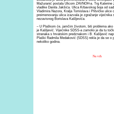
Mažuranić postala Ulicom ZAVNOH-a. Trg Katerine Z
vladike Danila Jakšića. Ulica Krbavskog boja od sada
Vladimira Nazora, Kralja Tomislava i Plitvičke ulice 
preimenovanju ulica izazvala je zgražanje vijećnika
nezavisnog Borislava Kašljevića.
– U Plaškom će, jamčim životom, biti problema ako 
je Kašljević. Vijećnike SDSS-a zamolio je da tu točk
stranaka s hrvatskim predznakom i B. Kašljević napu
Plaški Radmila Medaković (SDSS) rekla je da se o p
nekoliko godina.
Na vrh