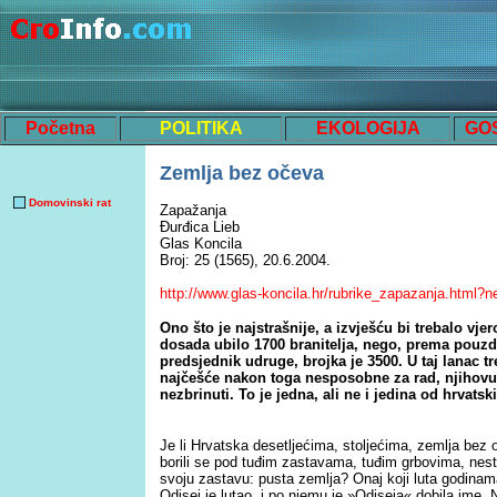
Početna
POLITIKA
EKOLOGIJA
GO
Zemlja bez očeva
Domovinski rat
Zapažanja
Đurđica Lieb
Glas Koncila
Broj: 25 (1565), 20.6.2004.
http://www.glas-koncila.hr/rubrike_zapazanja.html
Ono što je najstrašnije, a izvješću bi trebalo vje
dosada ubilo 1700 branitelja, nego, prema pouz
predsjednik udruge, brojka je 3500. U taj lanac tr
najčešće nakon toga nesposobne za rad, njihovu
nezbrinuti. To je jedna, ali ne i jedina od hrvatski
Je li Hrvatska desetljećima, stoljećima, zemlja bez o
borili se pod tuđim zastavama, tuđim grbovima, nesta
svoju zastavu: pusta zemlja? Onaj koji luta godinam
Odisej je lutao, i po njemu je »Odiseja« dobila ime. 