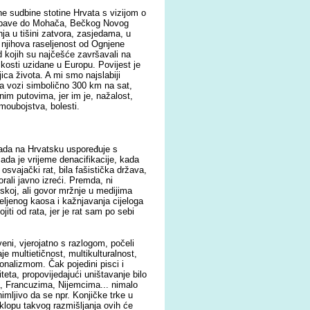
ne sudbine stotine Hrvata s vizijom o
 Krbave do Mohača, Bečkog Novog
ja u tišini zatvora, zasjedama, u
I njihova raseljenost od Ognjene
d kojih su najčešće završavali na
osti uzidane u Europu. Povijest je
ljica života. A mi smo najslabiji
va vozi simbolično 300 km na sat,
nim putovima, jer im je, nažalost,
amoubojstva, bolesti.
pada na Hrvatsku uspoređuje s
ada je vrijeme denacifikacije, kada
svajački rat, bila fašistička država,
rali javno izreći. Premda, ni
tskoj, ali govor mržnje u medijima
željenog kaosa i kažnjavanja cijeloga
ti od rata, jer je rat sam po sebi
eni, vjerojatno s razlogom, počeli
je multietičnost, multikulturalnost,
ionalizmom. Čak pojedini pisci i
teta, propovijedajući uništavanje bilo
, Francuzima, Nijemcima... nimalo
nimljivo da se npr. Konjičke trke u
klopu takvog razmišljanja ovih će