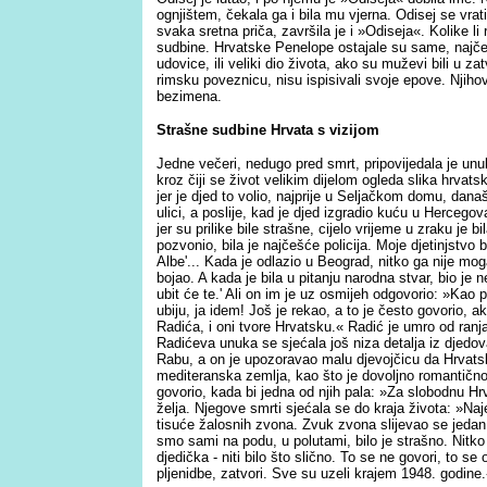
ognjištem, čekala ga i bila mu vjerna. Odisej se vratio
svaka sretna priča, završila je i »Odiseja«. Kolike li
sudbine. Hrvatske Penelope ostajale su same, najčeš
udovice, ili veliki dio života, ako su muževi bili u z
rimsku poveznicu, nisu ispisivali svoje epove. Njiho
bezimena.
Strašne sudbine Hrvata s vizijom
Jedne večeri, nedugo pred smrt, pripovijedala je u
kroz čiji se život velikim dijelom ogleda slika hrvats
jer je djed to volio, najprije u Seljačkom domu, dana
ulici, a poslije, kad je djed izgradio kuću u Hercegovač
jer su prilike bile strašne, cijelo vrijeme u zraku je bil
pozvonio, bila je najčešće policija. Moje djetinjstv
Albe'... Kada je odlazio u Beograd, nitko ga nije moga
bojao. A kada je bila u pitanju narodna stvar, bio je n
ubit će te.' Ali on im je uz osmijeh odgovorio: »Kao 
ubiju, ja idem! Još je rekao, a to je često govorio, a
Radića, i oni tvore Hrvatsku.« Radić je umro od ranj
Radićeva unuka se sjećala još niza detalja iz djedov
Rabu, a on je upozoravao malu djevojčicu da Hrvats
mediteranska zemlja, kao što je dovoljno romantično 
govorio, kada bi jedna od njih pala: »Za slobodnu Hr
želja. Njegove smrti sjećala se do kraja života: »Na
tisuće žalosnih zvona. Zvuk zvona slijevao se jedan 
smo sami na podu, u polutami, bilo je strašno. Nitko n
djedička - niti bilo što slično. To se ne govori, to se 
pljenidbe, zatvori. Sve su uzeli krajem 1948. godine