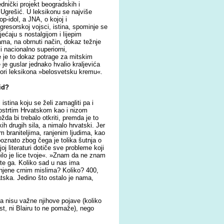
dnički projekt beogradskih i
 Ugrešić. U leksikonu se najviše
p-idol, a JNA, o kojoj i
gresorskoj vojsci, istina, spominje se
jećaju s nostalgijom i lijepim
ma, na obrnuti način, dokaz težnje
i nacionalno superiorni,
ve je to dokaz potrage za mitskim
e guslar jednako hvalio kraljevića
utori leksikona »belosvetsku kremu«.
cid?
istina koju se želi zamagliti pa i
ostrtim Hrvatskom kao i nizom
da bi trebalo otkriti, premda je to
 drugih sila, a nimalo hrvatski. Jer
m braniteljima, ranjenim ljudima, kao
oznato zbog čega je tolika šutnja o
j literaturi dotiče sve probleme koji
bilo je lice tvoje«. »Znam da ne znam
ite ga. Koliko sad u nas ima
unjene crnim mislima? Koliko? 400,
atska. Jedino što ostalo je nama,
 da nisu važne njihove pojave (koliko
ost, ni Blairu to ne pomaže), nego