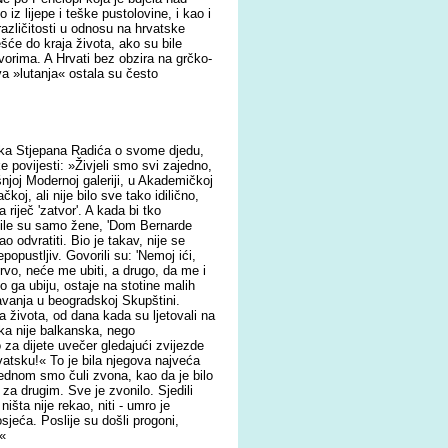
 iz lijepe i teške pustolovine, i kao i
 različitosti u odnosu na hrvatske
će do kraja života, ako su bile
atvorima. A Hrvati bez obzira na grčko-
va »lutanja« ostala su često
nuka Stjepana Radića o svome djedu,
ke povijesti: »Živjeli smo svi zajedno,
šnjoj Modernoj galeriji, u Akademičkoj
koj, ali nije bilo sve tako idilično,
a riječ 'zatvor'. A kada bi tko
o bile su samo žene, 'Dom Bernarde
o odvratiti. Bio je takav, nije se
epopustljiv. Govorili su: 'Nemoj ići,
prvo, neće me ubiti, a drugo, da me i
ko ga ubiju, ostaje na stotine malih
avanja u beogradskoj Skupštini.
a života, od dana kada su ljetovali na
ka nije balkanska, nego
za dijete uvečer gledajući zvijezde
vatsku!« To je bila njegova najveća
jednom smo čuli zvona, kao da je bilo
za drugim. Sve je zvonilo. Sjedili
išta nije rekao, niti - umro je
osjeća. Poslije su došli progoni,
.«