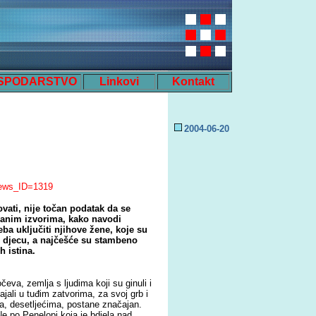
SPODARSTVO
Linkovi
Kontakt
2004-0
6
-
20
?news_ID=1319
rovati, nije točan podatak da se
danim izvorima, kako navodi
eba uključiti njihove žene, koje su
 djecu, a najčešće su stambeno
h istina.
čeva, zemlja s ljudima koji su ginuli i
jali u tuđim zatvorima, za svoj grb i
a, desetljećima, postane značajan.
Ne po Penelopi koja je bdjela nad