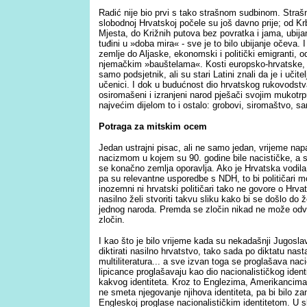
Radić nije bio prvi s tako strašnom sudbinom. Straš
slobodnoj Hrvatskoj počele su još davno prije; od
Mjesta, do Križnih putova bez povratka i jama, ubijan
tuđini u »doba mira« - sve je to bilo ubijanje očeva. 
zemlje do Aljaske, ekonomski i politički emigranti, o
njemačkim »bauštelama«. Kosti europsko-hrvatske, k
samo podsjetnik, ali su stari Latini znali da je i učite
učenici. I dok u budućnost dio hrvatskog rukovodst
osiromašeni i izranjeni narod pješači svojim mukotrp
najvećim dijelom to i ostalo: grobovi, siromaštvo, s
Potraga za mitskim ocem
Jedan ustrajni pisac, ali ne samo jedan, vrijeme na
nacizmom u kojem su 90. godine bile nacističke, a s
se konačno zemlja oporavlja. Ako je Hrvatska vodila o
pa su relevantne usporedbe s NDH, to bi političari mo
inozemni ni hrvatski političari tako ne govore o Hrva
nasilno želi stvoriti takvu sliku kako bi se došlo do 
jednog naroda. Premda se zločin nikad ne može odvoji
zločin.
I kao što je bilo vrijeme kada su nekadašnji Jugoslav
diktirati nasilno hrvatstvo, tako sada po diktatu nasta
multiliteratura... a sve izvan toga se proglašava nac
lipicance proglašavaju kao dio nacionalističkog identi
kakvog identiteta. Kroz to Englezima, Amerikancima
ne smeta njegovanje njihova identiteta, pa bi bilo za
Engleskoj proglase nacionalističkim identitetom. U s