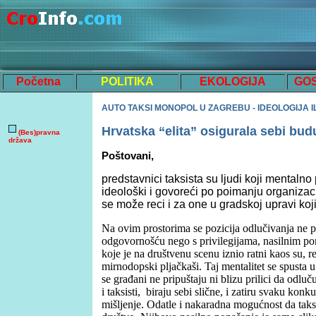
Početna
POLITIKA
EKOLOGIJA
GO
AUTO TAKSI MONOPOL U ZAGREBU - IDEOLOGIJA IL
Hrvatska “elita” osigurala sebi bu
(Bes)pravna
država
Poštovani,
predstavnici taksista su ljudi koji mentalno 
ideološki i govoreći po poimanju organizac
se može reci i za one u gradskoj upravi koj
Na ovim prostorima se pozicija odlučivanja ne p
odgovornošću nego s privilegijama, nasilnim pon
koje je na društvenu scenu iznio ratni kaos su, re
mirnodopski pljačkaši. Taj mentalitet se spusta u 
se građani ne pripuštaju ni blizu prilici da odluč
i taksisti, biraju sebi slične, i zatiru svaku konku
mišljenje. Odatle i nakaradna mogućnost da taksi