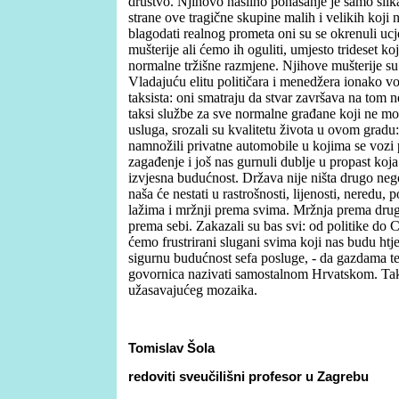
društvo. Njihovo nasilno ponašanje je samo slik
strane ove tragične skupine malih i velikih koj
blagodati realnog prometa oni su se okrenuli ucj
mušterije ali ćemo ih oguliti, umjesto trideset ko
normalne tržišne razmjene. Njihove mušterije su 
Vladajuću elitu političara i menedžera ionako vo
taksista: oni smatraju da stvar završava na to
taksi službe za sve normalne građane koji ne mog
usluga, srozali su kvalitetu života u ovom gradu: 
namnožili privatne automobile u kojima se vozi 
zagađenje i još nas gurnuli dublje u propast koja
izvjesna budućnost. Država nije ništa drugo ne
naša će nestati u rastrošnosti, lijenosti, neredu,
lažima i mržnji prema svima. Mržnja prema drug
prema sebi. Zakazali su bas svi: od politike do 
ćemo frustrirani slugani svima koji nas budu htjel
sigurnu budućnost sefa posluge, - da gazdama 
govornica nazivati samostalnom Hrvatskom. Tak
užasavajućeg mozaika.
Tomislav Šola
redoviti sveučilišni profesor u Zagrebu