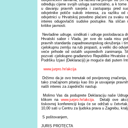
određuju cijene svojih usluga samostalno, a k tom
u davanju pravnih savjeta i zastupanju pred sud
odvjetnike potiče sukob interesa, za razliku od 
odvjetnici u Hrvatskoj posebno plaćeni za svaku r
interes odugovlačiti sudske postupke. Na sličan
kritike javnosti.
Nevladine udruge, sindikati i udruge poslodavaca d
Hrvatski sabor i Vlada, jer sve do sada nisu pok
pravnih standarda zapadnoeuropskog okruženja i ti
cjelokupnu zemlju na rub propasti, a veliki dio odvj
veće prihode od ostalih usporedivih zanimanja. St
pozvati cjelokupno građanstvo Republike Hrvatske d
Podršku Izjavi (Deklaraciji) je moguće dati putem In
www.jurpro.hr/akcija
Držimo da je ovo trenutak od povijesnog značenja, j
tako značajnom pitanju kao što je usvajanje pravn
našli interes za zajednički nastup.
Molimo Vas da poduprete Deklaraciju naše Udruge.
klikom na
www.jurpro.hr/akcija
. Detalji ove akcij
tiskovnoj konferenciji koja će se održati u četvrt
10,00 sati u Centru za ljudska prava u Zagrebu, kralj
S poštovanjem,
JURIS PROTECTA