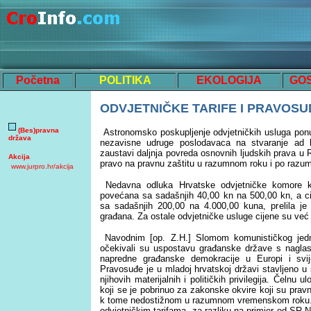
Početna
POLITIKA
EKOLOGIJA
GO
ODVJETNIČKE TARIFE I PRAVOSU
(Bes)pravna
Astronomsko poskupljenje odvjetničkih usluga ponuk
država
nezavisne udruge poslodavaca na stvaranje ad 
zaustavi daljnja povreda osnovnih ljudskih prava u R
Akcija
pravo na pravnu zaštitu u razumnom roku i po razu
www.jurpro.hr/akcija
Nedavna odluka Hrvatske odvjetničke komore ko
povećana sa sadašnjih 40,00 kn na 500,00 kn, a c
sa sadašnjih 200,00 na 4.000,00 kuna, prelila je
građana. Za ostale odvjetničke usluge cijene su već
Navodnim [op. Z.H.]
Slomom komunističkog jedn
očekivali su uspostavu građanske države s nagl
napredne građanske demokracije u Europi i svij
Pravosuđe je u mladoj hrvatskoj državi stavljeno u s
njihovih materijalnih i političkih privilegija. Čelnu u
koji se je pobrinuo za zakonske okvire koji su prav
k tome nedostižnom u razumnom vremenskom roku. T
odvjetničkim tarifama, za razliku na primjer od SR 