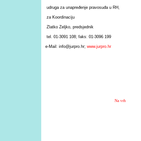
udruga za unapređenje pravosuđa u RH,
za Koordinaciju
Zlatko Zeljko, predsjednik
tel. 01-3091 108; faks: 01-3096 199
e-Mail: info@jurpro.hr;
www.jurpro.hr
Na vrh